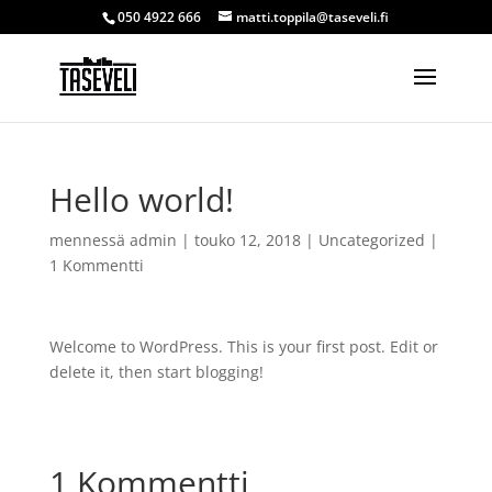
050 4922 666
matti.toppila@taseveli.fi
Hello world!
mennessä
admin
|
touko 12, 2018
|
Uncategorized
|
1 Kommentti
Welcome to WordPress. This is your first post. Edit or
delete it, then start blogging!
1 Kommentti